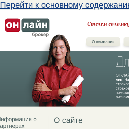
Перейти к основному содержан
О компании
ОН-ЛАЙ
лиц. На
страхо
страхо
поможе
рискам
Информация о
О сайте
артнерах