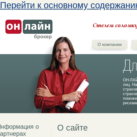
Перейти к основному содержан
О компании
ОН-ЛАЙ
лиц. На
страхо
страхо
поможе
рискам
Информация о
О сайте
артнерах