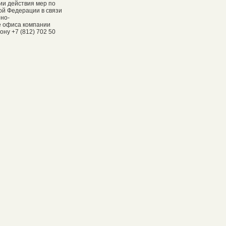
ии действия мер по
ой Федерации в связи
рно-
е офиса компании
ну +7 (812) 702 50