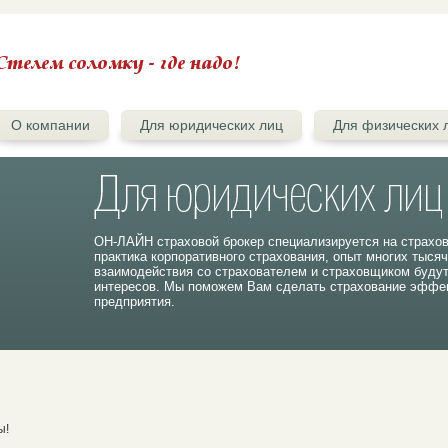
О компании
Для юридических лиц
Для физических 
ОН-ЛАЙН страховой брокер специализируется на страхо
практика корпоративного страхования, опыт многих тыся
взаимодействия со страхователем и страховщиком буду
интересов. Мы поможем Вам сделать страхование эффек
предприятия.
ы!