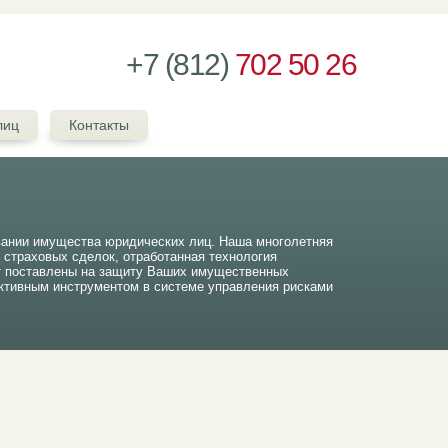
+7 (812)
702 50 26
лиц
Контакты
вании имущества юридических лиц. Наша многолетняя
ч страховых сделок, отработанная технология
т поставлены на защиту Ваших имущественных
тивным инструментом в системе управления рисками