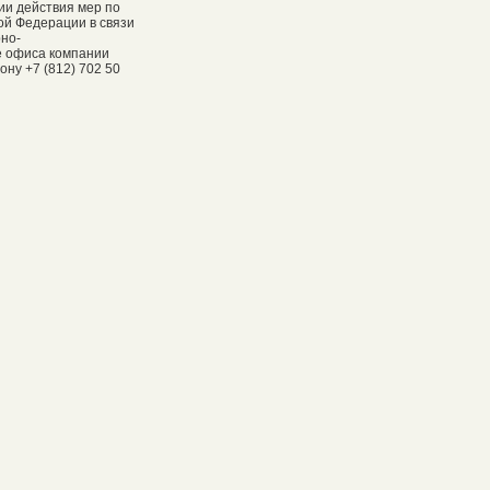
ии действия мер по
ой Федерации в связи
рно-
е офиса компании
ну +7 (812) 702 50