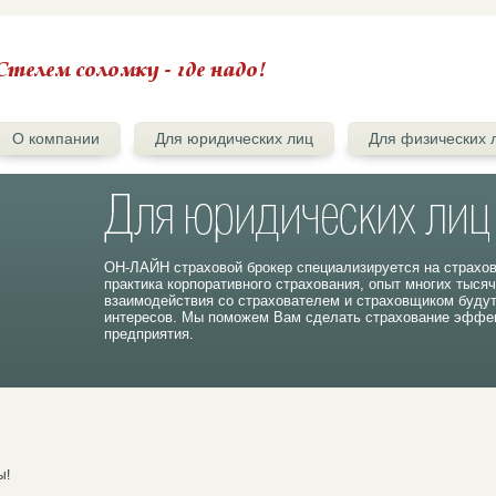
О компании
Для юридических лиц
Для физических 
ОН-ЛАЙН страховой брокер специализируется на страхо
практика корпоративного страхования, опыт многих тыся
взаимодействия со страхователем и страховщиком буду
интересов. Мы поможем Вам сделать страхование эффек
предприятия.
ы!