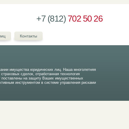
+7 (812)
702 50 26
лиц
Контакты
вании имущества юридических лиц. Наша многолетняя
ч страховых сделок, отработанная технология
т поставлены на защиту Ваших имущественных
тивным инструментом в системе управления рисками