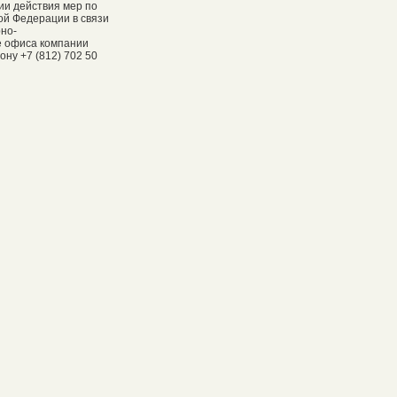
ии действия мер по
ой Федерации в связи
рно-
е офиса компании
ну +7 (812) 702 50