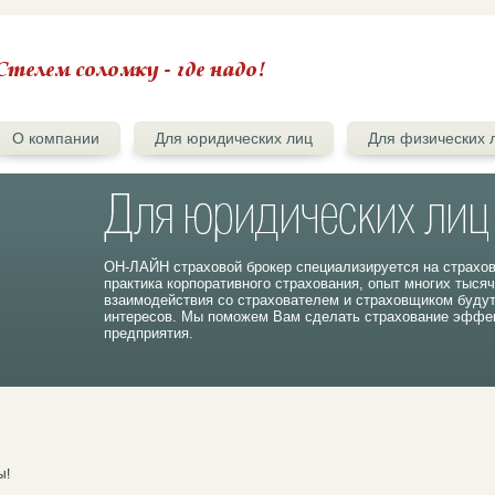
О компании
Для юридических лиц
Для физических 
ОН-ЛАЙН страховой брокер специализируется на страхо
практика корпоративного страхования, опыт многих тыся
взаимодействия со страхователем и страховщиком буду
интересов. Мы поможем Вам сделать страхование эффек
предприятия.
ы!