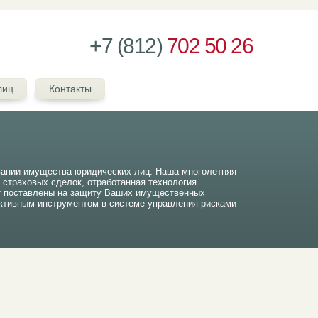
+7 (812)
702 50 26
лиц
Контакты
вании имущества юридических лиц. Наша многолетняя
ч страховых сделок, отработанная технология
т поставлены на защиту Ваших имущественных
тивным инструментом в системе управления рисками