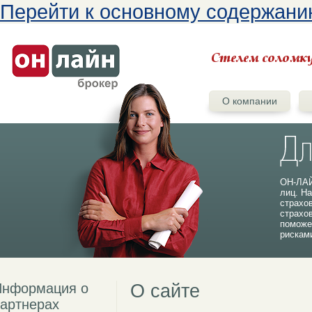
Перейти к основному содержан
О компании
ОН-ЛАЙ
лиц. На
страхо
страхо
поможе
рискам
Информация о
О сайте
артнерах