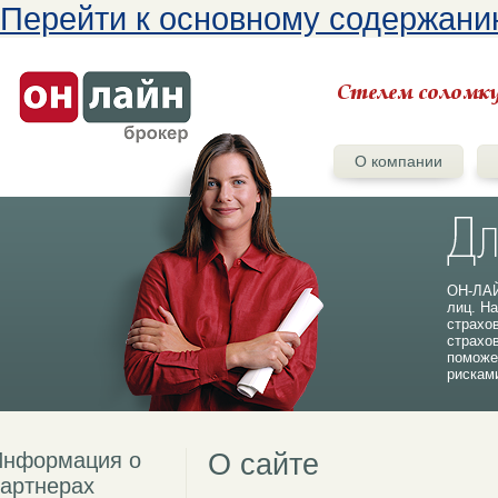
Перейти к основному содержан
О компании
ОН-ЛАЙ
лиц. На
страхо
страхо
поможе
рискам
Информация о
О сайте
артнерах