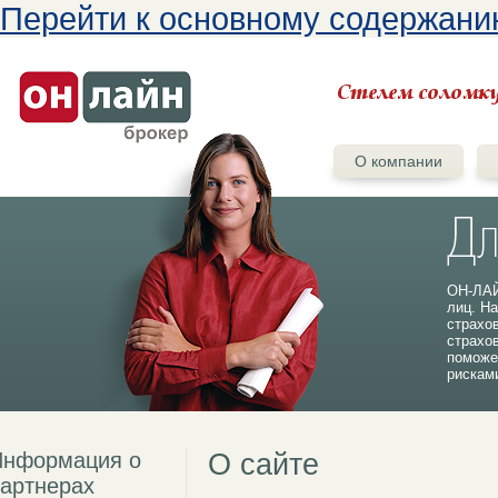
Перейти к основному содержан
О компании
ОН-ЛАЙ
лиц. На
страхо
страхо
поможе
рискам
Информация о
О сайте
артнерах