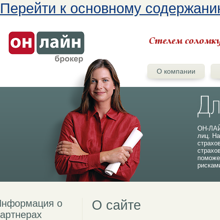
Перейти к основному содержан
О компании
ОН-ЛАЙ
лиц. На
страхо
страхо
поможе
рискам
Информация о
О сайте
артнерах