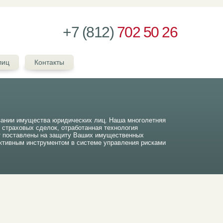
+7 (812)
702 50 26
лиц
Контакты
вании имущества юридических лиц. Наша многолетняя
ч страховых сделок, отработанная технология
т поставлены на защиту Ваших имущественных
тивным инструментом в системе управления рисками