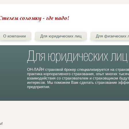
О компании
Для юридических лиц
Для физических 
ОН-ЛАЙН страховой брокер специализируется на страхо
практика корпоративного страхования, опыт многих тыся
взаимодействия со страхователем и страховщиком буду
интересов. Мы поможем Вам сделать страхование эффек
предприятия.
ы!