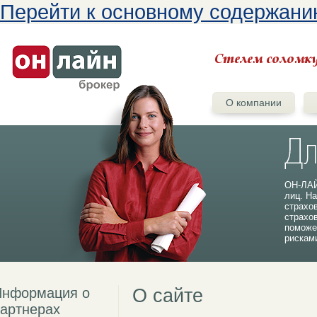
Перейти к основному содержан
О компании
ОН-ЛАЙ
лиц. На
страхо
страхо
поможе
рискам
Информация о
О сайте
артнерах