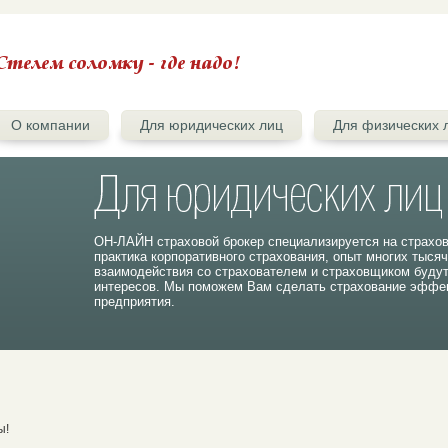
О компании
Для юридических лиц
Для физических 
ОН-ЛАЙН страховой брокер специализируется на страхо
практика корпоративного страхования, опыт многих тыся
взаимодействия со страхователем и страховщиком буду
интересов. Мы поможем Вам сделать страхование эффек
предприятия.
ы!