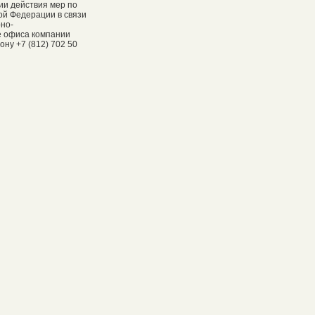
ии действия мер по
ой Федерации в связи
рно-
е офиса компании
ну +7 (812) 702 50