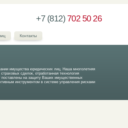
+7 (812)
702 50 26
лиц
Контакты
вании имущества юридических лиц. Наша многолетняя
ч страховых сделок, отработанная технология
т поставлены на защиту Ваших имущественных
тивным инструментом в системе управления рисками