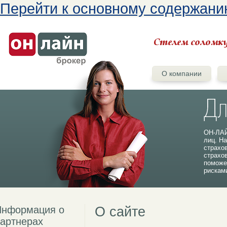
Перейти к основному содержан
О компании
ОН-ЛАЙ
лиц. На
страхо
страхо
поможе
рискам
Информация о
О сайте
артнерах