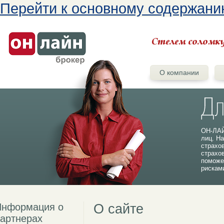
Перейти к основному содержан
О компании
ОН-ЛАЙ
лиц. На
страхо
страхо
поможе
рискам
Информация о
О сайте
артнерах