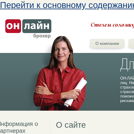
Перейти к основному содержан
О компании
ОН-ЛАЙ
лиц. На
страхо
страхо
поможе
рискам
Информация о
О сайте
артнерах