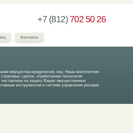
+7 (812)
702 50 26
лиц
Контакты
вании имущества юридических лиц. Наша многолетняя
ч страховых сделок, отработанная технология
т поставлены на защиту Ваших имущественных
тивным инструментом в системе управления рисками