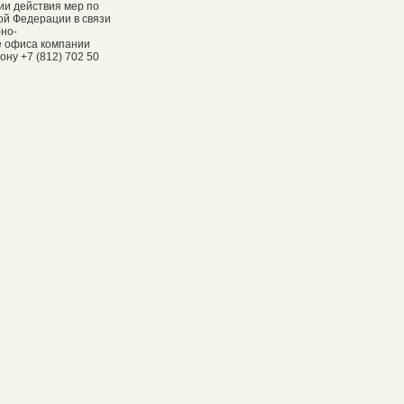
ии действия мер по
ой Федерации в связи
рно-
е офиса компании
ну +7 (812) 702 50