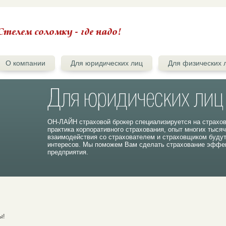
О компании
Для юридических лиц
Для физических 
ОН-ЛАЙН страховой брокер специализируется на страхо
практика корпоративного страхования, опыт многих тыся
взаимодействия со страхователем и страховщиком буду
интересов. Мы поможем Вам сделать страхование эффек
предприятия.
ы!