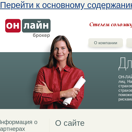
Перейти к основному содержан
О компании
ОН-ЛАЙ
лиц. На
страхо
страхо
поможе
рискам
Информация о
О сайте
артнерах