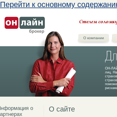
Перейти к основному содержан
О компании
ОН-ЛАЙ
лиц. На
страхо
страхо
поможе
рискам
Информация о
О сайте
артнерах