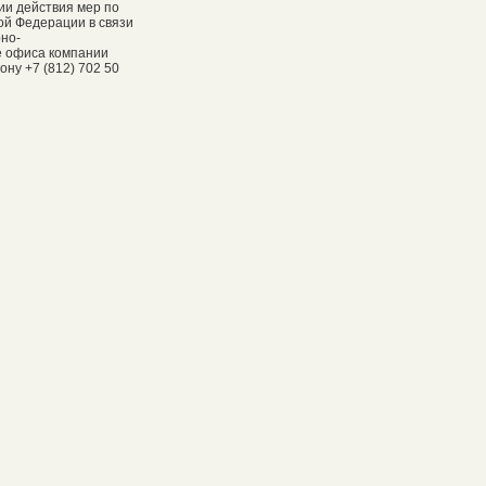
ии действия мер по
ой Федерации в связи
рно-
е офиса компании
ну +7 (812) 702 50