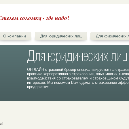
О компании
Для юридических лиц
Для физических 
ОН-ЛАЙН страховой брокер специализируется на страхо
практика корпоративного страхования, опыт многих тыся
взаимодействия со страхователем и страховщиком буду
интересов. Мы поможем Вам сделать страхование эффек
предприятия.
ы!