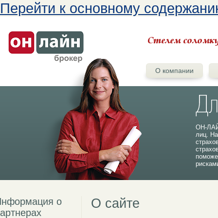
Перейти к основному содержан
О компании
ОН-ЛАЙ
лиц. На
страхо
страхо
поможе
рискам
Информация о
О сайте
артнерах