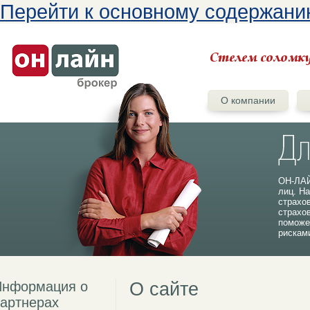
Перейти к основному содержан
О компании
ОН-ЛАЙ
лиц. На
страхо
страхо
поможе
рискам
Информация о
О сайте
артнерах