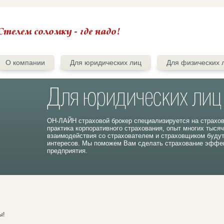
О компании
Для юридических лиц
Для физических 
ОН-ЛАЙН страховой брокер специализируется на страхо
практика корпоративного страхования, опыт многих тыся
взаимодействия со страхователем и страховщиком буду
интересов. Мы поможем Вам сделать страхование эффек
предприятия.
ы!