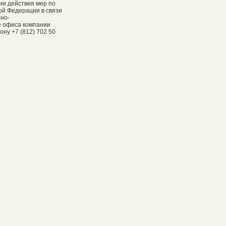
ии действия мер по
ой Федерации в связи
рно-
е офиса компании
ну +7 (812) 702 50