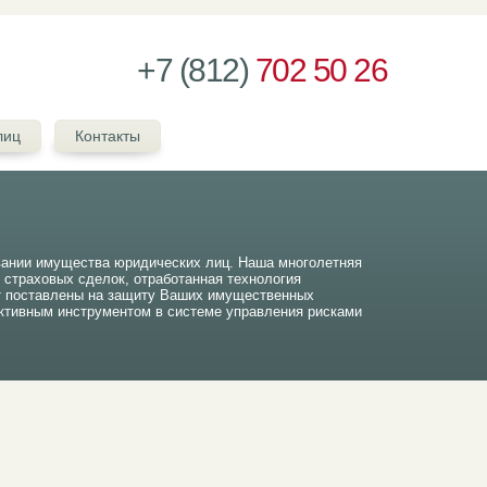
+7 (812)
702 50 26
лиц
Контакты
вании имущества юридических лиц. Наша многолетняя
ч страховых сделок, отработанная технология
т поставлены на защиту Ваших имущественных
тивным инструментом в системе управления рисками