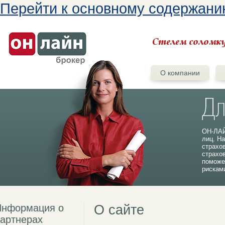
Перейти к основному содержан
О компании
ОН-ЛАЙ
лиц. На
страхо
страхо
поможе
рискам
Информация о
О сайте
артнерах