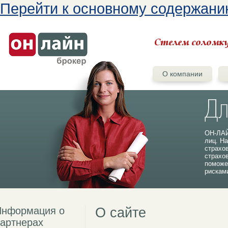
Перейти к основному содержан
О компании
ОН-ЛАЙ
лиц. На
страхо
страхо
поможе
рискам
Информация о
О сайте
артнерах