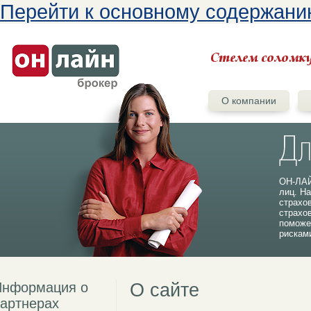
Перейти к основному содержан
О компании
ОН-ЛАЙ
лиц. На
страхо
страхо
поможе
рискам
Информация о
О сайте
артнерах