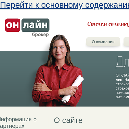
Перейти к основному содержан
О компании
ОН-ЛАЙ
лиц. На
страхо
страхо
поможе
рискам
Информация о
О сайте
артнерах