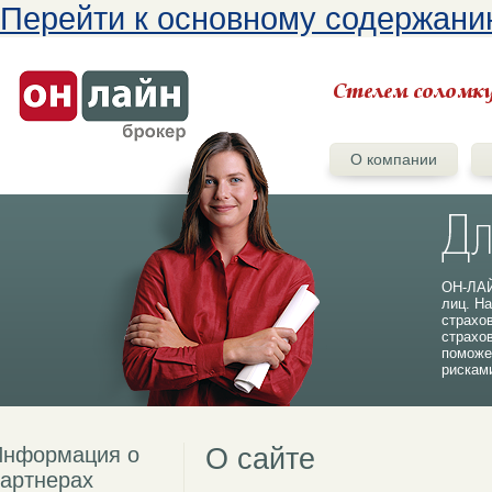
Перейти к основному содержан
О компании
ОН-ЛАЙ
лиц. На
страхо
страхо
поможе
рискам
Информация о
О сайте
артнерах