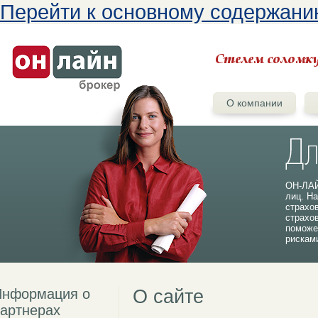
Перейти к основному содержан
О компании
ОН-ЛАЙ
лиц. На
страхо
страхо
поможе
рискам
Информация о
О сайте
артнерах