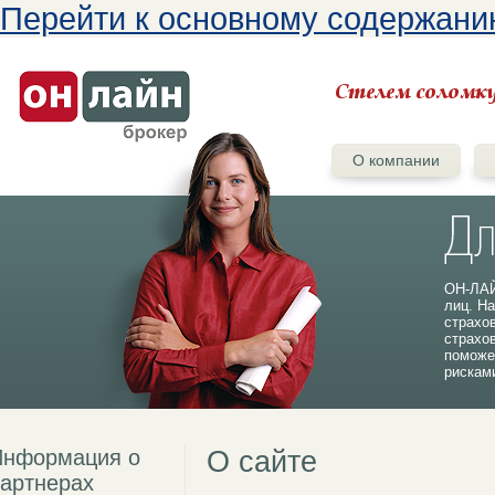
Перейти к основному содержан
О компании
ОН-ЛАЙ
лиц. На
страхо
страхо
поможе
рискам
Информация о
О сайте
артнерах