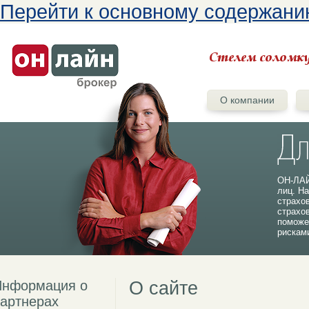
Перейти к основному содержан
О компании
ОН-ЛАЙ
лиц. На
страхо
страхо
поможе
рискам
Информация о
О сайте
артнерах