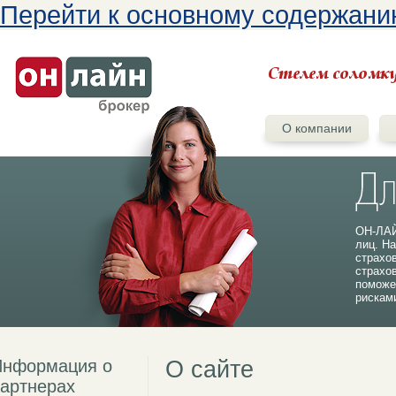
Перейти к основному содержан
О компании
ОН-ЛАЙ
лиц. На
страхо
страхо
поможе
рискам
Информация о
О сайте
артнерах