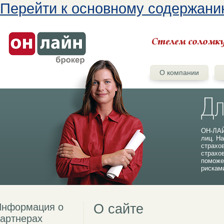
Перейти к основному содержан
О компании
ОН-ЛАЙ
лиц. На
страхо
страхо
поможе
рискам
Информация о
О сайте
артнерах