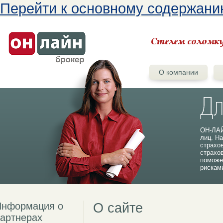
Перейти к основному содержан
О компании
ОН-ЛАЙ
лиц. На
страхо
страхо
поможе
рискам
Информация о
О сайте
артнерах