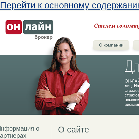
Перейти к основному содержан
О компании
ОН-ЛАЙ
лиц. На
страхо
страхо
поможе
рискам
Информация о
О сайте
артнерах