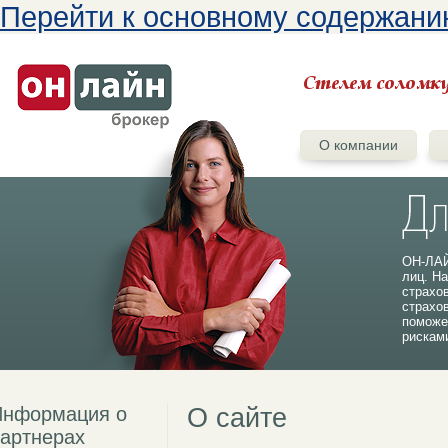
Перейти к основному содержан
О компании
ОН-ЛАЙ
лиц. На
страхо
страхо
поможе
рискам
Информация о
О сайте
артнерах