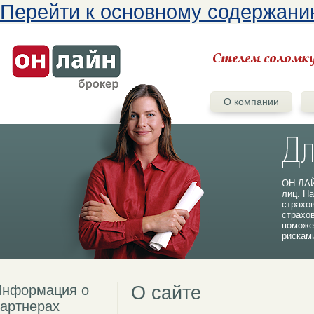
Перейти к основному содержан
О компании
ОН-ЛАЙ
лиц. На
страхо
страхо
поможе
рискам
Информация о
О сайте
артнерах