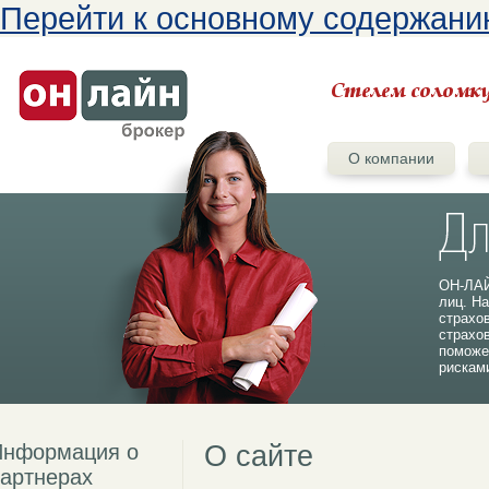
Перейти к основному содержан
О компании
ОН-ЛАЙ
лиц. На
страхо
страхо
поможе
рискам
Информация о
О сайте
артнерах