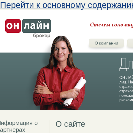
Перейти к основному содержан
О компании
ОН-ЛАЙ
лиц. На
страхо
страхо
поможе
рискам
Информация о
О сайте
артнерах