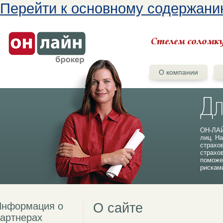
Перейти к основному содержан
О компании
ОН-ЛАЙ
лиц. На
страхо
страхо
поможе
рискам
Информация о
О сайте
артнерах