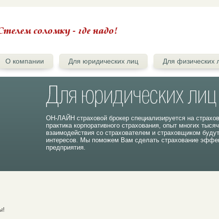
О компании
Для юридических лиц
Для физических 
ОН-ЛАЙН страховой брокер специализируется на страхо
практика корпоративного страхования, опыт многих тыся
взаимодействия со страхователем и страховщиком буду
интересов. Мы поможем Вам сделать страхование эффек
предприятия.
ы!