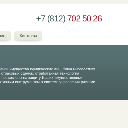
+7 (812)
702 50 26
лиц
Контакты
вании имущества юридических лиц. Наша многолетняя
ч страховых сделок, отработанная технология
т поставлены на защиту Ваших имущественных
тивным инструментом в системе управления рисками