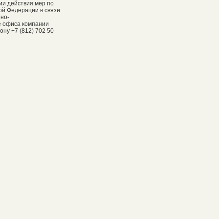
ии действия мер по
ой Федерации в связи
рно-
е офиса компании
ну +7 (812) 702 50