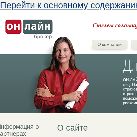
Перейти к основному содержан
О компании
ОН-ЛАЙ
лиц. На
страхо
страхо
поможе
рискам
Информация о
О сайте
артнерах