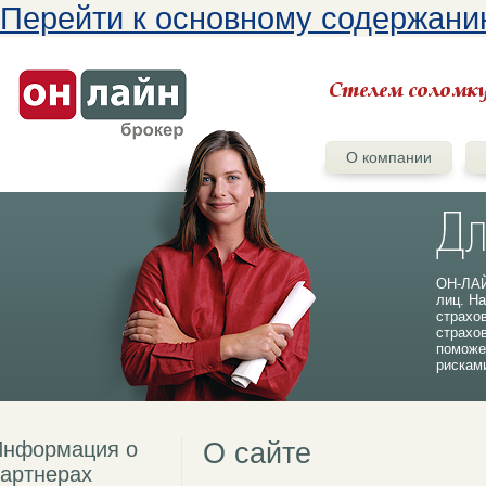
Перейти к основному содержан
О компании
ОН-ЛАЙ
лиц. На
страхо
страхо
поможе
рискам
Информация о
О сайте
артнерах