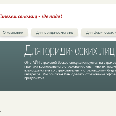
О компании
Для юридических лиц
Для физических 
ОН-ЛАЙН страховой брокер специализируется на страхо
практика корпоративного страхования, опыт многих тыся
взаимодействия со страхователем и страховщиком буду
интересов. Мы поможем Вам сделать страхование эффек
предприятия.
ы!