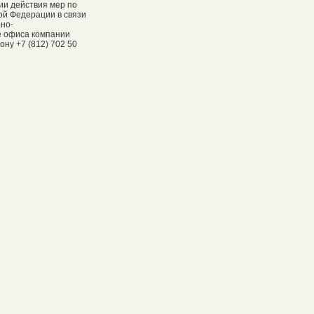
ии действия мер по
ой Федерации в связи
рно-
е офиса компании
ну +7 (812) 702 50