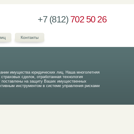
+7 (812)
702 50 26
лиц
Контакты
вании имущества юридических лиц. Наша многолетняя
ч страховых сделок, отработанная технология
т поставлены на защиту Ваших имущественных
тивным инструментом в системе управления рисками