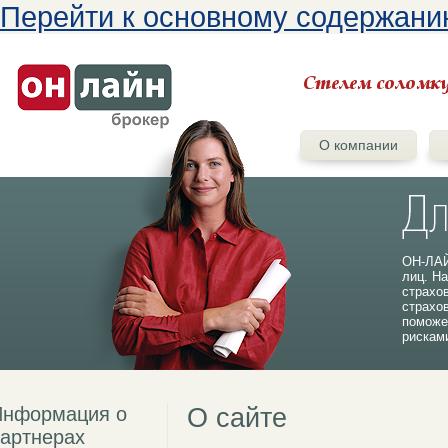
Перейти к основному содержан
О компании
ОН-ЛАЙ
лиц. На
страхо
страхо
поможе
рискам
Информация о
О сайте
артнерах